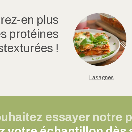
rez-en plus
es protéines
stexturées !
Lasagnes
uhaitez essayer notre p
otre échantillon dès a