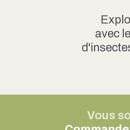
Explo
avec l
d'insecte
Vous so
Commandez v