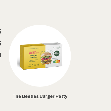
s
s
p
The Beetles Burger Patty