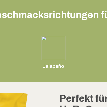
eschmacksrichtungen fü
Jalapeño
Perfekt fü