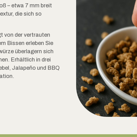
oß – etwa 7 mm breit
xtur, die sich so
gt von der vertrauten
m Bissen erleben Sie
ürze überlagern sich
n. Erhältlich in drei
ebel, Jalapeño und BBQ
ation.