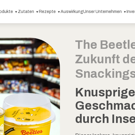
odukte
Zutaten
Rezepte
Auswirkung
Unser Unternehmen
Inve
The Beetle
Zukunft de
Snackings
Knusprige
Geschmac
durch Ins