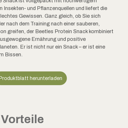
ge Snack ist vollgepackt mit hochwertigem
 Insekten- und Pflanzenquellen und liefert die
lechtes Gewissen. Ganz gleich, ob Sie sich
er nach dem Training nach einer sauberen,
on greifen, der Beetles Protein Snack kombiniert
ausgewogene Ernährung und positive
neten. Er ist nicht nur ein Snack – er ist eine
em Bissen.
Produktblatt herunterladen
Vorteile