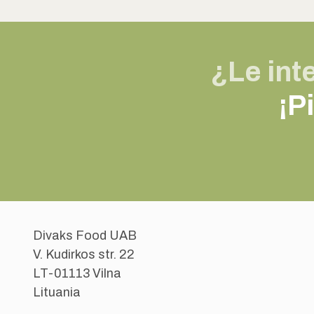
¿Le int
¡P
Divaks Food UAB
V. Kudirkos str. 22
LT-01113 Vilna
Lituania